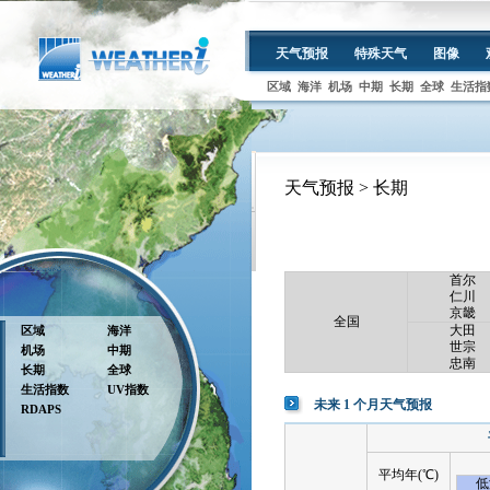
天气预报
特殊天气
图像
区域
海洋
机场
中期
长期
全球
生活指
天气预报 > 长期
首尔
仁川
京畿
全国
大田
区域
海洋
世宗
机场
中期
忠南
长期
全球
生活指数
UV指数
未来 1 个月天气预报
RDAPS
平均年(℃)
低