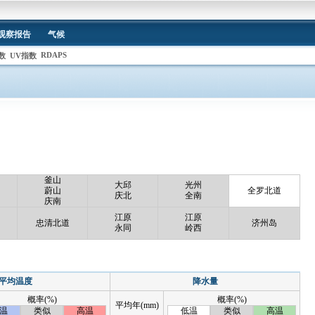
观察报告
气候
RDAPS
数
UV指数
釜山
大邱
光州
蔚山
全罗北道
庆北
全南
庆南
江原
江原
忠清北道
济州岛
永同
岭西
平均温度
降水量
概率(%)
概率(%)
平均年(mm)
温
类似
高温
低温
类似
高温