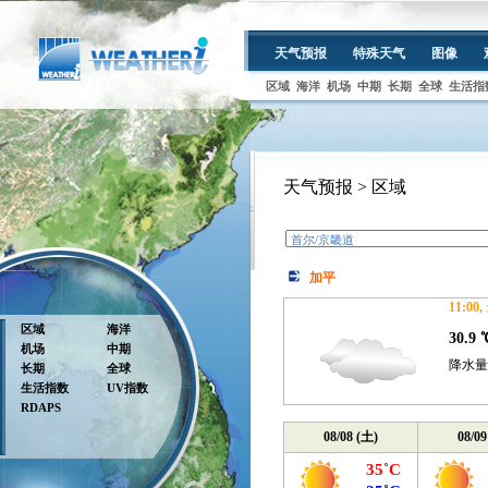
天气预报
特殊天气
图像
区域
海洋
机场
中期
长期
全球
生活指
天气预报 > 区域
加平
11:0
区域
海洋
30.9 
机场
中期
降水量 :
长期
全球
生活指数
UV指数
RDAPS
08/08 (土)
08/09
35˚C