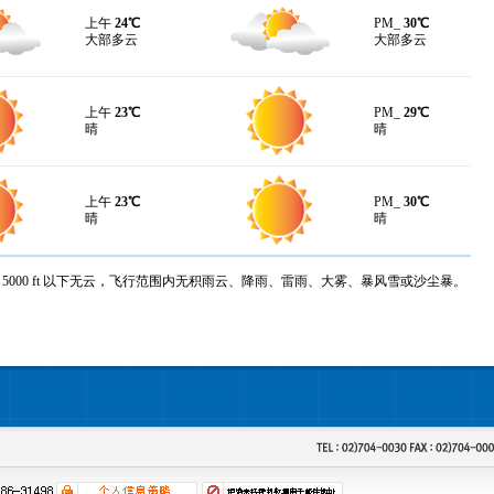
上午
24℃
PM_
30℃
大部多云
大部多云
上午
23℃
PM_
29℃
晴
晴
上午
23℃
PM_
30℃
晴
晴
m，5000 ft 以下无云，飞行范围内无积雨云、降雨、雷雨、大雾、暴风雪或沙尘暴。