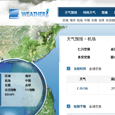
天气预报
特殊天气
图像
区域
海洋
机场
中期
长期
全球
生活指
天气预报 > 机场
仁川空港
金
务安空港
丽
当前时间
金浦空港
区域
海洋
天气
温
机场
中期
长期
全球
CAVOK
29
生活指数
UV指数
RDAPS
短期予報
金浦空港