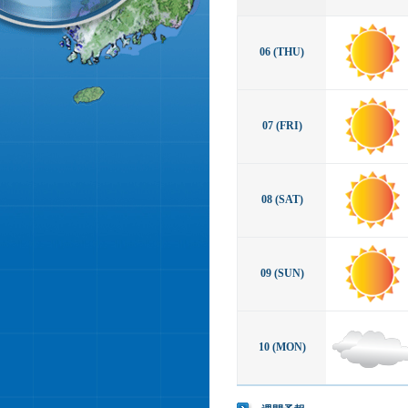
06 (THU)
07 (FRI)
08 (SAT)
09 (SUN)
10 (MON)