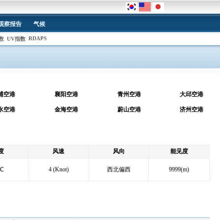
观察报告
气候
RDAPS
数
UV指数
浦空港
襄阳空港
青州空港
大邱空港
水空港
金海空港
蔚山空港
济州空港
度
风速
风向
能见度
℃
4 (Knot)
西北偏西
9999(m)